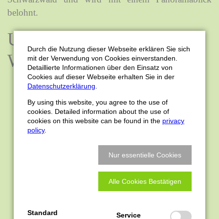
belohnt.
UNSERE TIPPS ZUM
Durch die Nutzung dieser Webseite erklären Sie sich
WANDERN
mit der Verwendung von Cookies einverstanden.
Detaillierte Informationen über den Einsatz von
Cookies auf dieser Webseite erhalten Sie in der
Datenschutzerklärung
.
Nationalpark Schwarzwald
By using this website, you agree to the use of
Wandern mit Weitblick: Vom Westweg zum
cookies. Detailed information about the use of
Ortenauer Weinpfad
cookies on this website can be found in the
privacy
policy
.
Ortenauer Weinpfad
- Von Winzerdorf zu
Winzerdorf, eine genussfreudige
Nur essentielle Cookies
Entdeckungsreise auch für den ungeübten
Wanderer
Alle Cookies Bestätigen
Luchspfad
und
Wildnispfad
Lotharpfad
Karlsruher Grad
Standard
Service