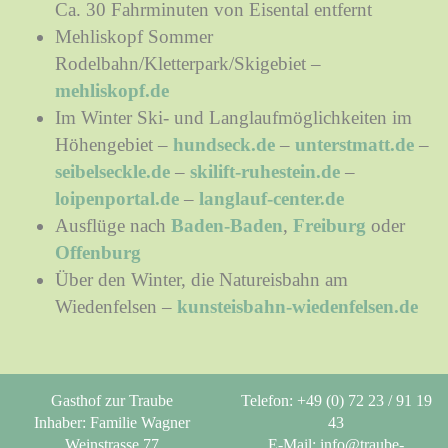
Ca. 30 Fahrminuten von Eisental entfernt
Mehliskopf Sommer
Rodelbahn/Kletterpark/Skigebiet –
mehliskopf.de
Im Winter Ski- und Langlaufmöglichkeiten im
Höhengebiet –
hundseck.de
–
unterstmatt.de
–
seibelseckle.de
–
skilift-ruhestein.de
–
loipenportal.de
–
langlauf-center.de
Ausflüge nach
Baden-Baden
,
Freiburg
oder
Offenburg
Über den Winter, die Natureisbahn am
Wiedenfelsen –
kunsteisbahn-wiedenfelsen.de
Gasthof zur Traube
Telefon: +49 (0) 72 23 / 91 19
Inhaber: Familie Wagner
43
Weinstrasse 77
E-Mail:
info@traube-