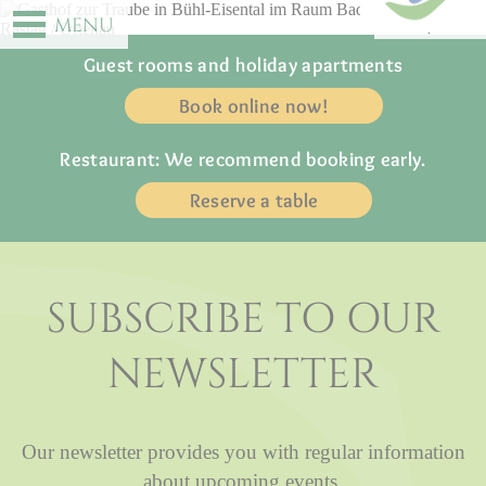
DE
EN
MENU
Guest rooms and holiday apartments
Book online now!
Restaurant: We recommend booking early.
Reserve a table
SUBSCRIBE TO OUR
NEWSLETTER
Our newsletter provides you with regular information
about upcoming events.