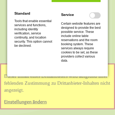
UNSUBSCRIBE FROM
Standard
Service
Tools that enable essential
Certain website features are
services and functions,
NEWSLETTER
designed to provide the best
including identity
possible service. These
verification, service
include online table
continuity, and location
reservations and the room
security. This option cannot
booking system. These
be declined.
If you no longer wish to receive the newsletter,
services always require
cookies to be set, as these
you can unsubscribe here:
providers collect various
data.
Dieser Inhalt eines Drittanbieters wird aufgrund Ihrer
fehlenden Zustimmung zu Drittanbieter-Inhalten nicht
angezeigt.
Einstellungen ändern