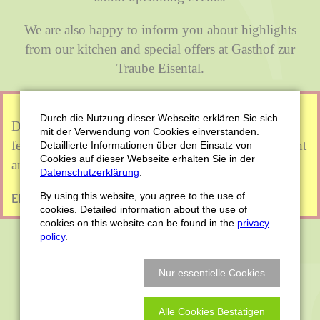
We are also happy to inform you about highlights
from our kitchen and special offers at Gasthof zur
Traube Eisental.
Durch die Nutzung dieser Webseite erklären Sie sich
Dieser Inhalt eines Drittanbieters wird aufgrund Ihrer
mit der Verwendung von Cookies einverstanden.
fehlenden Zustimmung zu Drittanbieter-Inhalten nicht
Detaillierte Informationen über den Einsatz von
Cookies auf dieser Webseite erhalten Sie in der
angezeigt.
Datenschutzerklärung
.
Einstellungen ändern
By using this website, you agree to the use of
cookies. Detailed information about the use of
cookies on this website can be found in the
privacy
policy
.
Nur essentielle Cookies
Alle Cookies Bestätigen